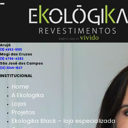
vivido
AMBIENTE PARA SER
Arujá
(11) 4652-5103
Mogi das Cruzes
(11) 4796-4282
São José dos Campos
(12) 3346-1627
INSTITUCIONAL
Home
A Ekologika
Lojas
Projetos
Ekologika Black – loja especializada