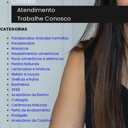
Contato
Atendimento
Trabalhe Conosco
CATEGORIAS
Porcelanatos Grandes Formatos
Porcelanatos
Mosaicos
Revestimentos cimentícios
Pisos cimentícios e atérmicos
Pedras Naturais
Laminados e Vinilicos
Metais e Louças
Grelhas e Ralos
Banheiras
SPAS
Acessórios de Banho
Cobogós
Cerâmicas Naturais
Perfis de Acabamento
Rodapés
Acessórios de Cozinha